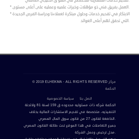
* تقديم خدمات استشاريه متخصصخ في السو ق الخليجي العالمي.
* العمل بفريق فني ذو مؤهلات وخبرات علميه وعمليه على أعلى مستوى.
* الابتكار في تقديم خدمات وحلول مبتكرة لعملاءنا ودراسة الفرص الجديدة
التي تحقق لهم أعلى العوائد.
مركز
© 2019 ELHEKMA - ALL RIGHTS RESERVED
الحكمة
اتصل بنا
سياسة الخصوصية
الحكمة شركه ذات مسئوليه محدوده ق 159 لسنة 81 ولائحتة
التنفيذيه، متخصصة في تقديم الاستشارات المالية بخلاف
الخاضعة لقانون 27 من قانون سوق المال المصري.
جميع التعاملات في هذا الموقع تحت طائلة القانون المصري
محل ترخيص وعمل الشركة.