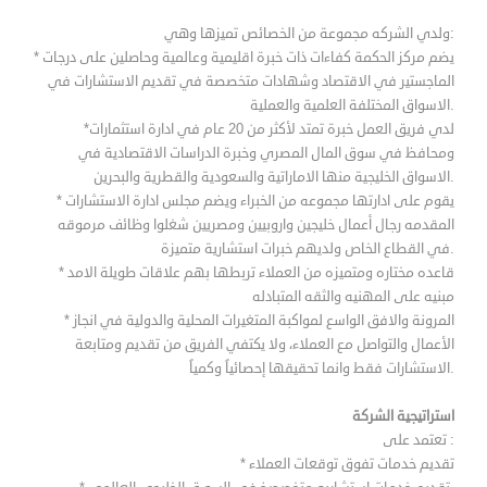
ولدي الشركه مجموعة من الخصائص تميزها وهي:
* يضم مركز الحكمة كفاءات ذات خبرة اقليمية وعالمية وحاصلين على درجات
الماجستير في الاقتصاد وشهادات متخصصة في تقديم الاستشارات في
الاسواق المختلفة العلمية والعملية.
*لدي فريق العمل خبرة تمتد لأكثر من 20 عام في ادارة استثمارات
ومحافظ في سوق المال المصري وخبرة الدراسات الاقتصادية في
الاسواق الخليجية منها الاماراتية والسعودية والقطرية والبحرين.
* يقوم على ادارتها مجموعه من الخبراء ويضم مجلس ادارة الاستشارات
المقدمه رجال أعمال خليجين واروبيين ومصريين شغلوا وظائف مرموقه
في القطاع الخاص ولديهم خبرات استشارية متميزة.
* قاعده مختاره ومتميزه من العملاء تربطها بهم علاقات طويلة الامد
مبنيه على المهنيه والثقه المتبادله
* المرونة والافق الواسع لمواكبة المتغيرات المحلية والدولية في انجاز
الأعمال والتواصل مع العملاء، ولا يكتفي الفريق من تقديم ومتابعة
الاستشارات فقط وانما تحقيقها إحصائياً وكمياً.
استراتيجية الشركة
تعتمد على :
* تقديم خدمات تفوق توقعات العملاء